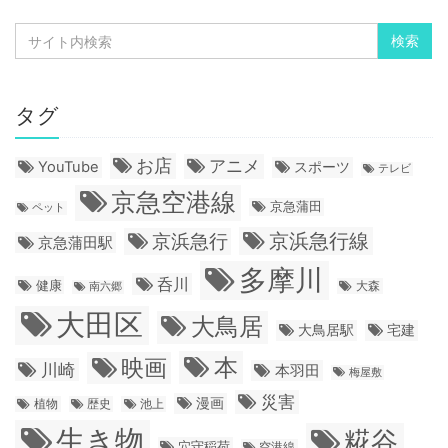
タグ
お店
アニメ
YouTube
スポーツ
テレビ
京急空港線
京急蒲田
ペット
京浜急行線
京浜急行
京急蒲田駅
多摩川
呑川
健康
大森
南六郷
大田区
大鳥居
大鳥居駅
宅建
本
映画
川崎
本羽田
梅屋敷
災害
漫画
植物
歴史
池上
生き物
糀谷
穴守稲荷
空港線