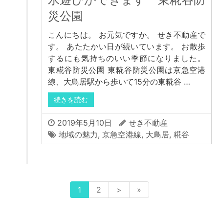
災公園
こんにちは。 お元気ですか。 せき不動産で
す。 あたたかい日が続いています。 お散歩
するにも気持ちのいい季節になりました。
東糀谷防災公園 東糀谷防災公園は京急空港
線、大鳥居駅から歩いて15分の東糀谷 …
続きを読む
2019年5月10日
せき不動産
地域の魅力
,
京急空港線
,
大鳥居
,
糀谷
1
2
>
»