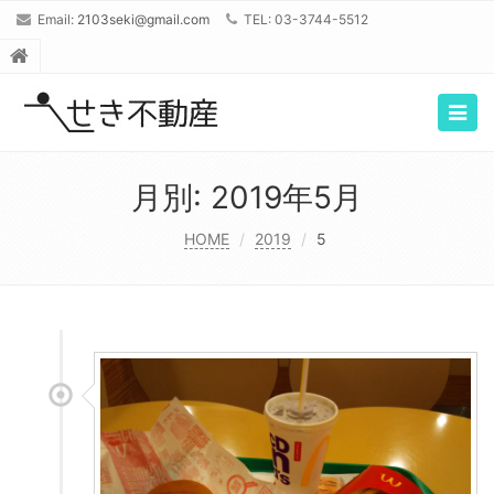
Email:
2103seki@gmail.com
TEL: 03-3744-5512
Togg
navig
月別: 2019年5月
HOME
2019
5