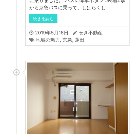
に乗りました。 バスの降車ボタン JR蒲田駅
から京急バスに乗って、しばらくし …
続きを読む
2019年5月16日
せき不動産
地域の魅力
,
京急
,
蒲田