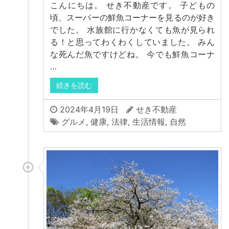
こんにちは。 せき不動産です。 子どもの
頃、スーパーの鮮魚コーナーを見るのが好き
でした。 水族館に行かなくても魚が見られ
る！と思ってわくわくしていました。 みん
な死んだ魚ですけどね。 今でも鮮魚コーナ
…
続きを読む
2024年4月19日
せき不動産
グルメ
,
健康
,
法律
,
生活情報
,
自然