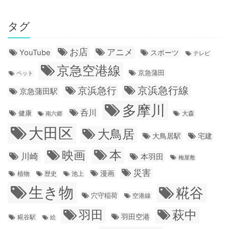
タグ
お店
アニメ
YouTube
スポーツ
テレビ
京急空港線
京急蒲田
ペット
京浜急行線
京浜急行
京急蒲田駅
多摩川
呑川
健康
大森
南六郷
大田区
大鳥居
大鳥居駅
宅建
本
映画
川崎
本羽田
梅屋敷
災害
漫画
植物
歴史
池上
生き物
糀谷
穴守稲荷
空港線
羽田
萩中
羽田空港
糀谷駅
絵