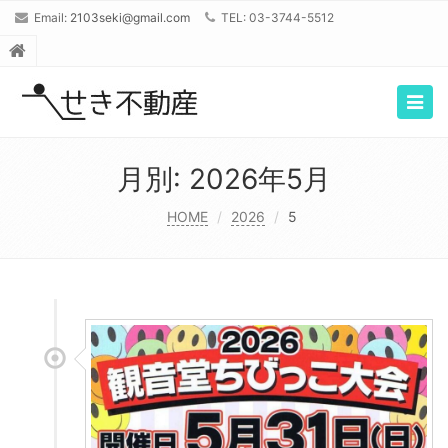
Email:
2103seki@gmail.com
TEL: 03-3744-5512
Togg
navig
月別: 2026年5月
HOME
2026
5