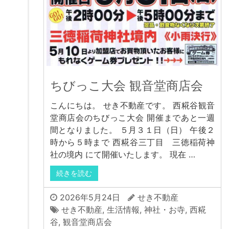
ちびっこ大会 観音堂商店会
こんにちは。 せき不動産です。 西糀谷観音
堂商店会のちびっこ大会 開催まであと一週
間となりました。 ５月３１日（日） 午後２
時から５時まで 西糀谷三丁目 三徳稲荷神
社の境内 にて開催いたします。 現在 …
続きを読む
2026年5月24日
せき不動産
せき不動産
,
生活情報
,
神社・お寺
,
西糀
谷
,
観音堂商店会