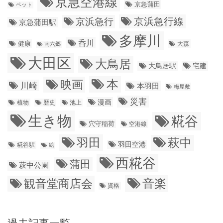
京急空港線
京急蒲田
ペット
京浜急行線
京浜急行
京急蒲田駅
多摩川
呑川
健康
大森
南六郷
大田区
大鳥居
大鳥居駅
宅建
本
映画
川崎
本羽田
梅屋敷
災害
漫画
植物
歴史
池上
生き物
糀谷
穴守稲荷
空港線
羽田
萩中
羽田空港
糀谷駅
絵
西糀谷
蒲田
萩中公園
音楽
観音堂商店会
資格