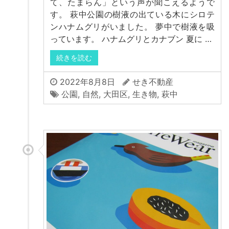
て、たまらん」という声が聞こえるようで
す。 萩中公園の樹液の出ている木にシロテ
ンハナムグリがいました。 夢中で樹液を吸
っています。 ハナムグリとカナブン 夏に …
続きを読む
2022年8月8日
せき不動産
公園
,
自然
,
大田区
,
生き物
,
萩中