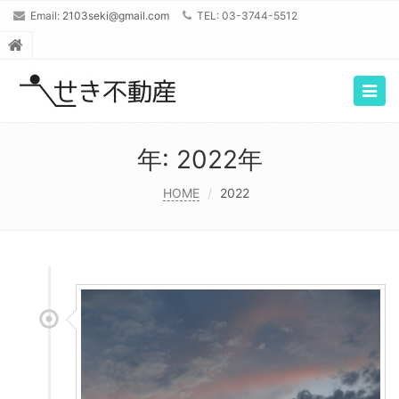
Email:
2103seki@gmail.com
TEL: 03-3744-5512
Togg
navig
年: 2022年
HOME
2022