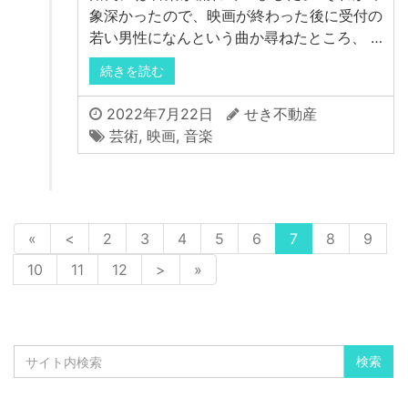
象深かったので、映画が終わった後に受付の
若い男性になんという曲か尋ねたところ、 …
続きを読む
2022年7月22日
せき不動産
芸術
,
映画
,
音楽
«
<
2
3
4
5
6
7
8
9
10
11
12
>
»