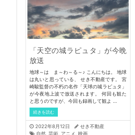
「天空の城ラピュタ」が今晩
放送
地球～は ま～わ～る～♪ こんにちは。 地球
は丸いと思っている、 せき不動産です。 宮
崎駿監督の不朽の名作「天球の城ラピュタ」
が今夜地上波で放送されます。 何回も観た
と思うのですが、今回も録画して観よ …
続きを読む
2022年8月12日
せき不動産
自然
,
芸術
,
アニメ
,
映画