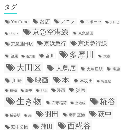
タグ
お店
アニメ
YouTube
スポーツ
テレビ
京急空港線
京急蒲田
ペット
京浜急行線
京浜急行
京急蒲田駅
多摩川
呑川
健康
大森
南六郷
大田区
大鳥居
大鳥居駅
宅建
本
映画
川崎
本羽田
梅屋敷
災害
漫画
植物
歴史
池上
生き物
糀谷
穴守稲荷
空港線
羽田
萩中
羽田空港
糀谷駅
絵
西糀谷
蒲田
萩中公園