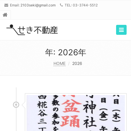
Email:
2103seki@gmail.com
TEL: 03-3744-5512
Togg
navig
年: 2026年
HOME
2026