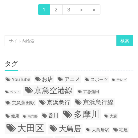
1
2
3
>
»
タグ
お店
アニメ
YouTube
スポーツ
テレビ
京急空港線
京急蒲田
ペット
京浜急行線
京浜急行
京急蒲田駅
多摩川
呑川
健康
大森
南六郷
大田区
大鳥居
大鳥居駅
宅建