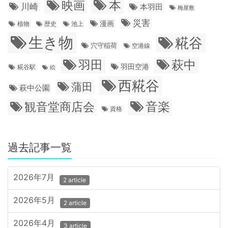
本
映画
川崎
本羽田
梅屋敷
災害
漫画
植物
歴史
池上
生き物
糀谷
穴守稲荷
空港線
羽田
萩中
羽田空港
糀谷駅
絵
西糀谷
蒲田
萩中公園
音楽
観音堂商店会
資格
過去記事一覧
2026年7月
2 article
2026年5月
2 article
2026年4月
3 article