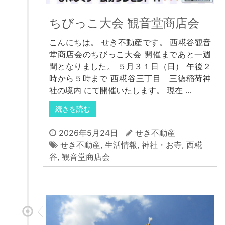
ちびっこ大会 観音堂商店会
こんにちは。 せき不動産です。 西糀谷観音
堂商店会のちびっこ大会 開催まであと一週
間となりました。 ５月３１日（日） 午後２
時から５時まで 西糀谷三丁目 三徳稲荷神
社の境内 にて開催いたします。 現在 …
続きを読む
2026年5月24日
せき不動産
せき不動産
,
生活情報
,
神社・お寺
,
西糀
谷
,
観音堂商店会