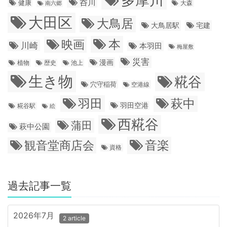
呑川
健康
大森
南六郷
大田区
大鳥居
大鳥居駅
宅建
本
映画
川崎
本羽田
梅屋敷
災害
漫画
植物
歴史
池上
生き物
糀谷
穴守稲荷
空港線
羽田
萩中
羽田空港
糀谷駅
絵
西糀谷
蒲田
萩中公園
音楽
観音堂商店会
資格
過去記事一覧
2026年7月
2 article