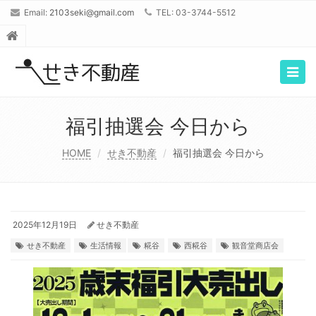
Email:
2103seki@gmail.com
TEL: 03-3744-5512
Togg
navig
福引抽選会 今日から
HOME
せき不動産
福引抽選会 今日から
2025年12月19日
せき不動産
せき不動産
生活情報
糀谷
西糀谷
観音堂商店会