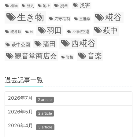
災害
漫画
植物
歴史
池上
生き物
糀谷
穴守稲荷
空港線
羽田
萩中
羽田空港
糀谷駅
絵
西糀谷
蒲田
萩中公園
音楽
観音堂商店会
資格
過去記事一覧
2026年7月
2 article
2026年5月
2 article
2026年4月
3 article