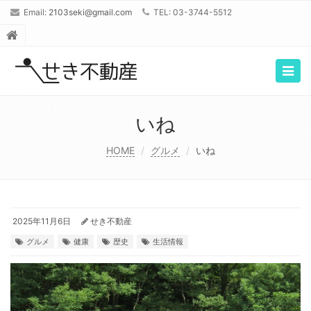
Email:
2103seki@gmail.com
TEL: 03-3744-5512
Togg
navig
いね
HOME
グルメ
いね
2025年11月6日
せき不動産
グルメ
健康
歴史
生活情報