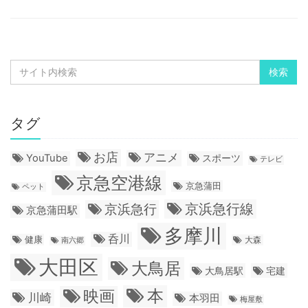
タグ
お店
アニメ
YouTube
スポーツ
テレビ
京急空港線
京急蒲田
ペット
京浜急行線
京浜急行
京急蒲田駅
多摩川
呑川
健康
大森
南六郷
大田区
大鳥居
大鳥居駅
宅建
本
映画
川崎
本羽田
梅屋敷