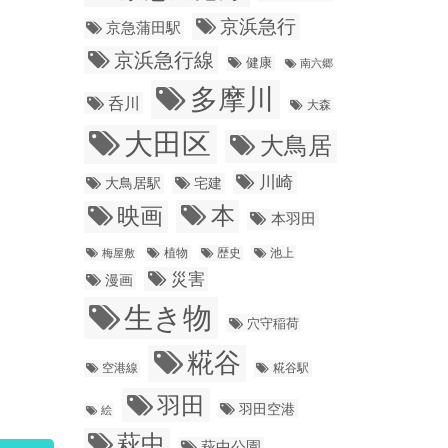
京浜急行
京急蒲田駅
京浜急行線
健康
南六郷
多摩川
呑川
大森
大田区
大鳥居
川崎
大鳥居駅
宅建
本
映画
本羽田
植物
梅屋敷
歴史
池上
災害
漫画
生き物
穴守稲荷
糀谷
糀谷駅
空港線
羽田
羽田空港
絵
萩中
萩中公園