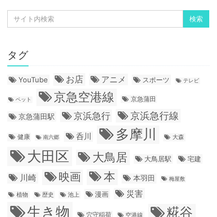
タグ
お店
アニメ
YouTube
スポーツ
テレビ
京急空港線
京急蒲田
ペット
京浜急行線
京浜急行
京急蒲田駅
多摩川
呑川
健康
大森
南六郷
大田区
大鳥居
大鳥居駅
宅建
本
映画
川崎
本羽田
梅屋敷
災害
漫画
植物
歴史
池上
生き物
糀谷
穴守稲荷
空港線