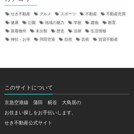
せき不動産
グルメ
スポーツ
不動産
不動産売買
健康
公園
地域の魅力
学校
建物
教育
新着物件
未分類
歴史
法律
生活情報
神社・お寺
羽田空港
自然
芸術
賃貸不動産
このサイトについて
京急空港線 蒲田 糀谷 大鳥居の
お住まい探しをお手伝いします。
せき不動産公式サイト