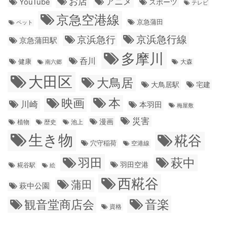
お店
アニメ
YouTube
スポーツ
テレビ
京急空港線
京急蒲田
ペット
京浜急行線
京浜急行
京急蒲田駅
多摩川
呑川
健康
大森
南六郷
大田区
大鳥居
大鳥居駅
宅建
本
映画
川崎
本羽田
梅屋敷
災害
漫画
植物
歴史
池上
生き物
糀谷
穴守稲荷
空港線
羽田
萩中
羽田空港
糀谷駅
絵
西糀谷
蒲田
萩中公園
音楽
観音堂商店会
資格