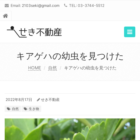
Email:
2103seki@gmail.com
TEL: 03-3744-5512
Togg
navig
キアゲハの幼虫を見つけた
HOME
自然
キアゲハの幼虫を見つけた
2022年8月17日
せき不動産
自然
生き物