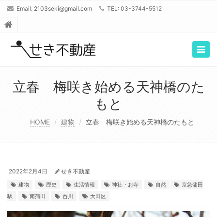
Email:
2103seki@gmail.com
TEL: 03-3744-5512
Togg
navig
立春 梅咲き始める天神橋のた
もと
HOME
建物
立春 梅咲き始める天神橋のたもと
2022年2月4日
せき不動産
建物
歴史
生活情報
神社・お寺
自然
京急蒲田
駅
南蒲田
呑川
大田区