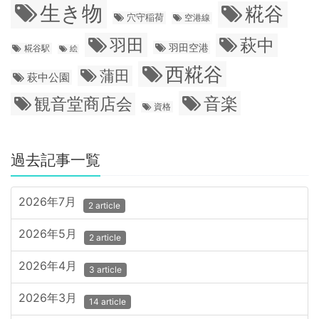
生き物
糀谷
穴守稲荷
空港線
羽田
萩中
羽田空港
糀谷駅
絵
西糀谷
蒲田
萩中公園
音楽
観音堂商店会
資格
過去記事一覧
2026年7月
2 article
2026年5月
2 article
2026年4月
3 article
2026年3月
14 article