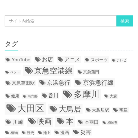
タグ
お店
アニメ
YouTube
スポーツ
テレビ
京急空港線
京急蒲田
ペット
京浜急行線
京浜急行
京急蒲田駅
多摩川
呑川
健康
大森
南六郷
大田区
大鳥居
大鳥居駅
宅建
本
映画
川崎
本羽田
梅屋敷
災害
漫画
植物
歴史
池上