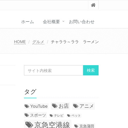
ホーム
会社概要
お問い合わせ
HOME
グルメ
チャララ～ララ ラーメン
タグ
お店
アニメ
YouTube
スポーツ
テレビ
ペット
京急空港線
京急蒲田