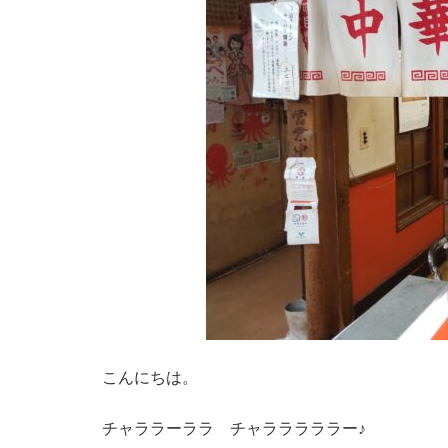
こんにちは。
チャララーララ チャラララララー♪