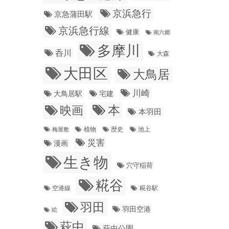
京浜急行
京急蒲田駅
京浜急行線
健康
南六郷
多摩川
呑川
大森
大田区
大鳥居
川崎
大鳥居駅
宅建
本
映画
本羽田
植物
梅屋敷
歴史
池上
災害
漫画
生き物
穴守稲荷
糀谷
糀谷駅
空港線
羽田
羽田空港
絵
萩中
萩中公園