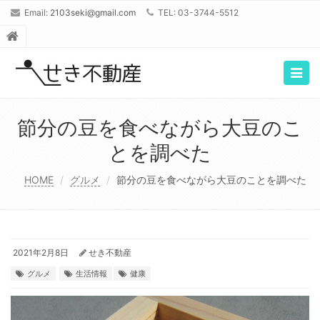
Email:
2103seki@gmail.com
TEL: 03-3744-5512
Togg
navig
節分の豆を食べながら大豆のこ
とを調べた
HOME
グルメ
節分の豆を食べながら大豆のことを調べた
2021年2月8日
せき不動産
グルメ
生活情報
健康