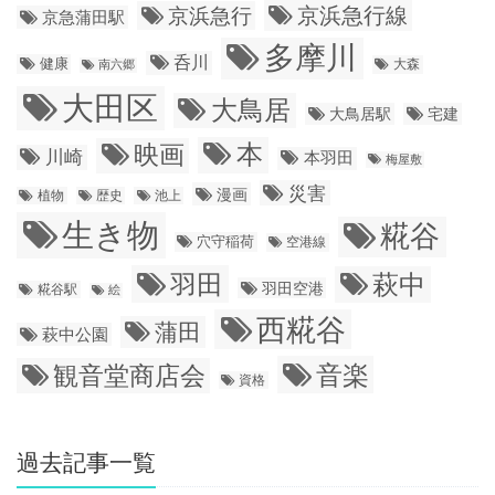
京浜急行線
京浜急行
京急蒲田駅
多摩川
呑川
健康
大森
南六郷
大田区
大鳥居
大鳥居駅
宅建
本
映画
川崎
本羽田
梅屋敷
災害
漫画
植物
歴史
池上
生き物
糀谷
穴守稲荷
空港線
羽田
萩中
羽田空港
糀谷駅
絵
西糀谷
蒲田
萩中公園
音楽
観音堂商店会
資格
過去記事一覧