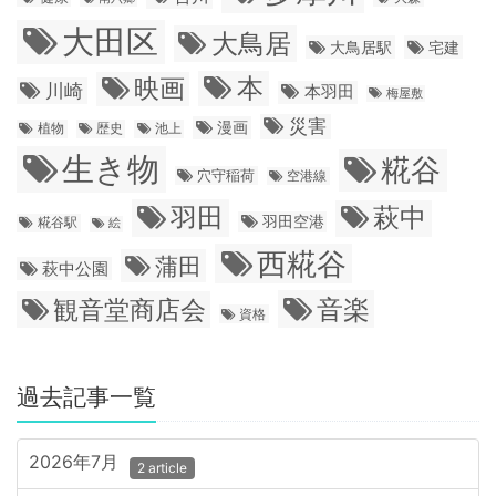
大田区
大鳥居
大鳥居駅
宅建
本
映画
川崎
本羽田
梅屋敷
災害
漫画
植物
歴史
池上
生き物
糀谷
穴守稲荷
空港線
羽田
萩中
羽田空港
糀谷駅
絵
西糀谷
蒲田
萩中公園
音楽
観音堂商店会
資格
過去記事一覧
2026年7月
2 article