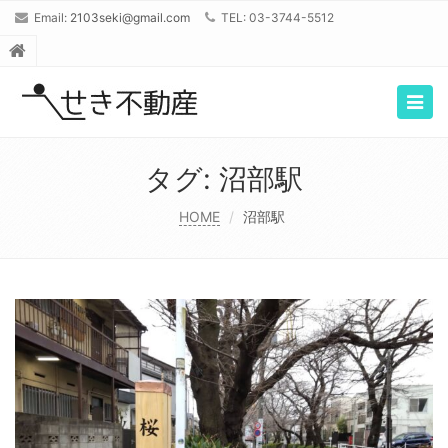
Email:
2103seki@gmail.com
TEL: 03-3744-5512
Togg
navig
タグ: 沼部駅
HOME
沼部駅