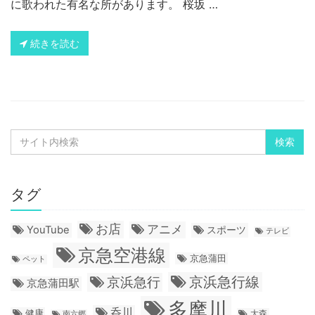
に歌われた有名な所があります。 桜坂 …
続きを読む
タグ
お店
アニメ
YouTube
スポーツ
テレビ
京急空港線
京急蒲田
ペット
京浜急行線
京浜急行
京急蒲田駅
多摩川
呑川
健康
大森
南六郷