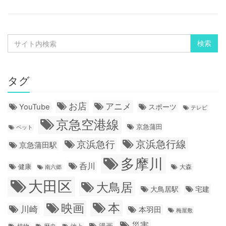
タグ
お店
アニメ
YouTube
スポーツ
テレビ
京急空港線
京急蒲田
ペット
京浜急行線
京浜急行
京急蒲田駅
多摩川
呑川
健康
大森
南六郷
大田区
大鳥居
大鳥居駅
宅建
本
映画
川崎
本羽田
梅屋敷
災害
漫画