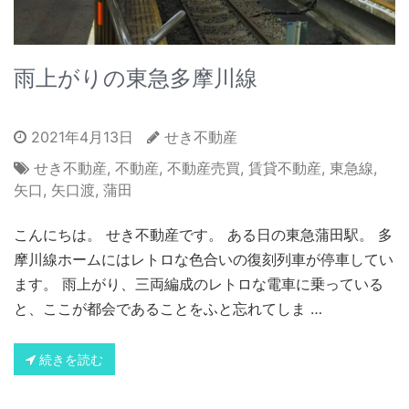
雨上がりの東急多摩川線
2021年4月13日
せき不動産
せき不動産
,
不動産
,
不動産売買
,
賃貸不動産
,
東急線
,
矢口
,
矢口渡
,
蒲田
こんにちは。 せき不動産です。 ある日の東急蒲田駅。 多
摩川線ホームにはレトロな色合いの復刻列車が停車してい
ます。 雨上がり、三両編成のレトロな電車に乗っている
と、ここが都会であることをふと忘れてしま …
続きを読む