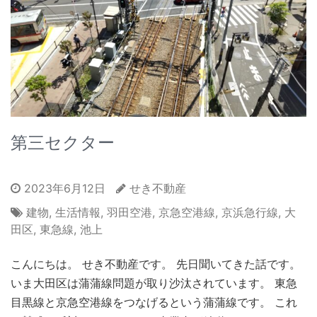
第三セクター
2023年6月12日
せき不動産
建物
,
生活情報
,
羽田空港
,
京急空港線
,
京浜急行線
,
大
田区
,
東急線
,
池上
こんにちは。 せき不動産です。 先日聞いてきた話です。
いま大田区は蒲蒲線問題が取り沙汰されています。 東急
目黒線と京急空港線をつなげるという蒲蒲線です。 これ