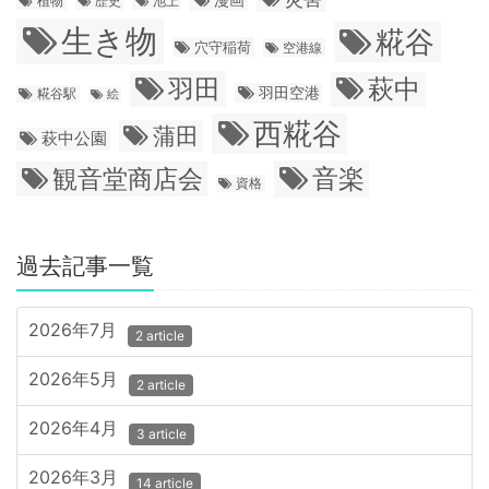
植物
歴史
池上
生き物
糀谷
穴守稲荷
空港線
羽田
萩中
羽田空港
糀谷駅
絵
西糀谷
蒲田
萩中公園
音楽
観音堂商店会
資格
過去記事一覧
2026年7月
2 article
2026年5月
2 article
2026年4月
3 article
2026年3月
14 article