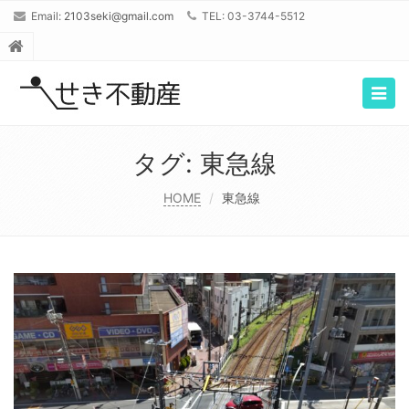
Email:
2103seki@gmail.com
TEL: 03-3744-5512
Togg
navig
タグ: 東急線
HOME
東急線